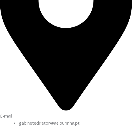
E-mail
gabinetediretor@aelourinha.pt